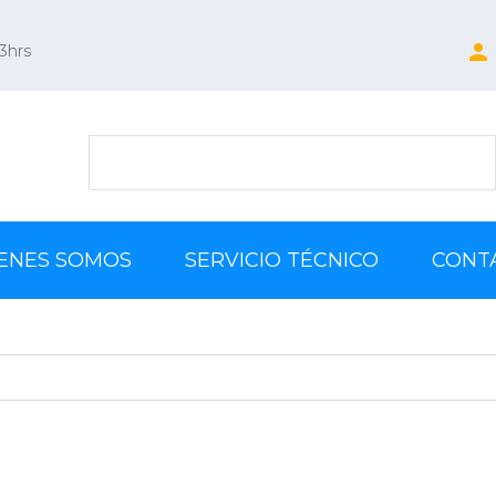
13hrs
ENES SOMOS
SERVICIO TÉCNICO
CONT
Celulares // Telefonos
Camaras // IP // Analogicas
Accessories
Tablets y TV