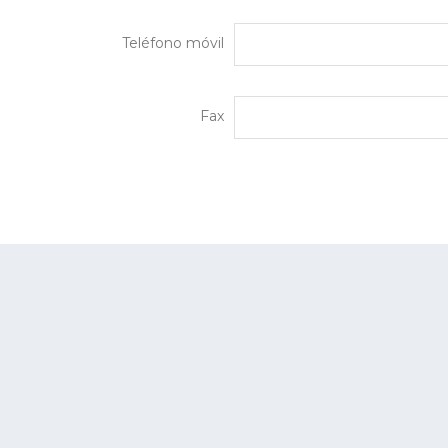
Teléfono móvil
Fax
out Us
VARIABLENET
rms & Conditions
count
info@VARIABLENET.C
DE LUNES A VIERNES D
FACEBOOK