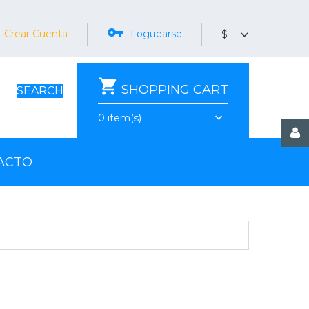
Crear Cuenta
Loguearse
$
SHOPPING CART
SEARCH
0
item(s)
ACTO