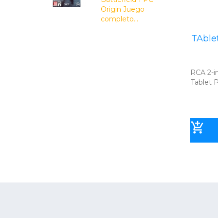
Origin Juego
completo...
TAblet
RCA 2-in
Tablet P
Inicio
Ab
Productos
Te