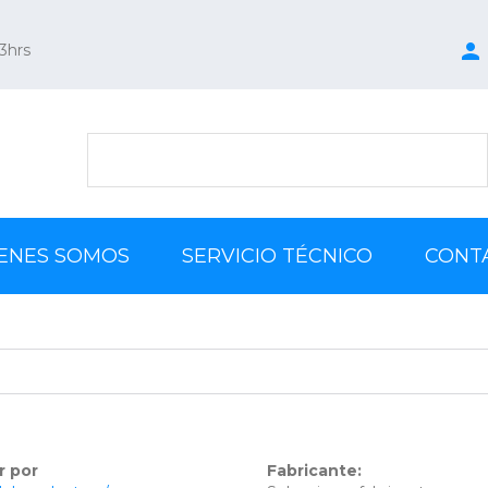
13hrs
ENES SOMOS
SERVICIO TÉCNICO
CONT
Celulares // Telefonos
Camaras // IP // Analogicas
Accessories
r por
Tablets y TV
Fabricante: