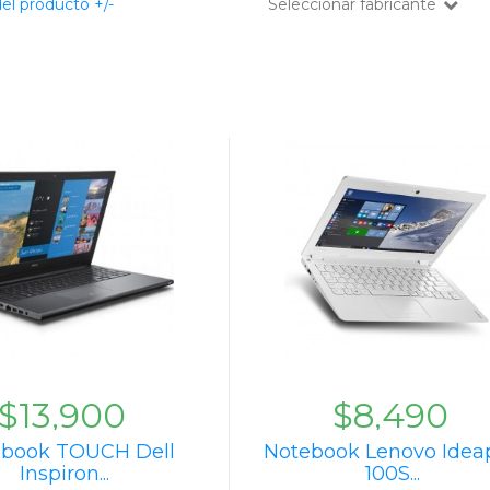
el producto +/-
Seleccionar fabricante
$13,900
$8,490
ebook TOUCH Dell
Notebook Lenovo Idea
Inspiron...
100S...