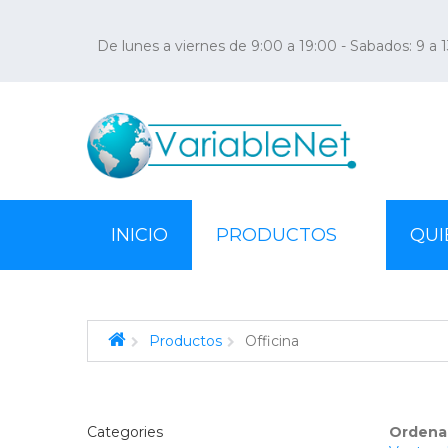
De lunes a viernes de 9:00 a 19:00 - Sabados: 9 a 
INICIO
PRODUCTOS
QUI
Productos
Officina
Video Juegos PS4 / PC
Seguridad para el Hogar
Notebooks
Categories
Officina
Ordena