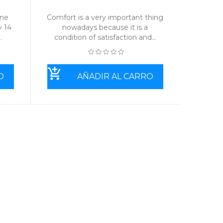
ene
Comfort is a very important thing
y 14
nowadays because it is a
.
condition of satisfaction and...
O
AÑADIR AL CARRO