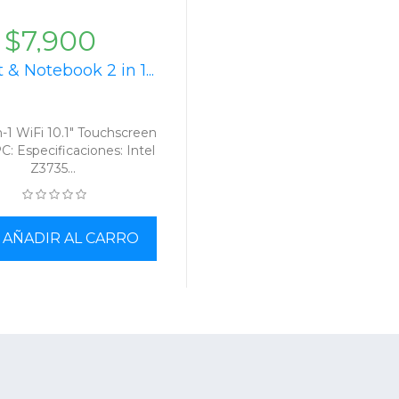
$7,900
 & Notebook 2 in 1...
-1 WiFi 10.1" Touchscreen
C: Especificaciones: Intel
Z3735...
AÑADIR AL CARRO
out Us
VARIABLENET
rms & Conditions