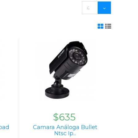
6
$635
pad
Camara Análoga Bullet
Ntsc Ip...