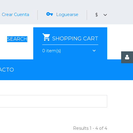
Crear Cuenta
Loguearse
$
SHOPPING CART
SEARCH
0
item(s)
ACTO
Results 1 - 4 of 4