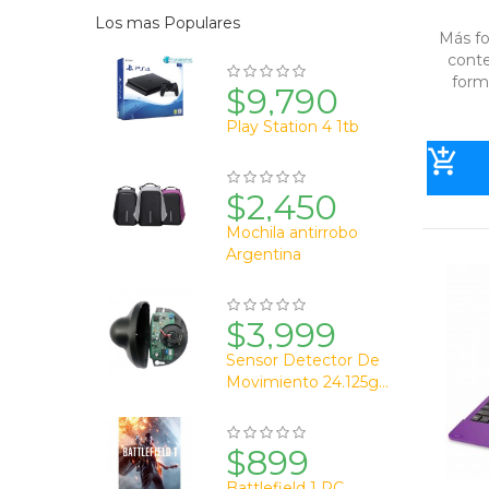
Los mas Populares
Más fo
cont
forma
$9,790
Play Station 4 1tb
$2,450
Mochila antirrobo
Argentina
$3,999
Sensor Detector De
Movimiento 24.125g...
$899
Battlefield 1 PC